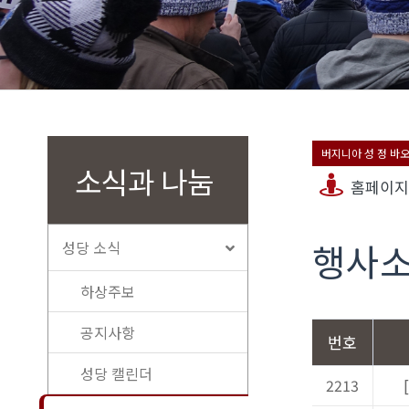
버지니아 성 정 바
소식과 나눔
홈페이지
행사
성당 소식
하상주보
공지사항
번호
성당 캘린더
2213