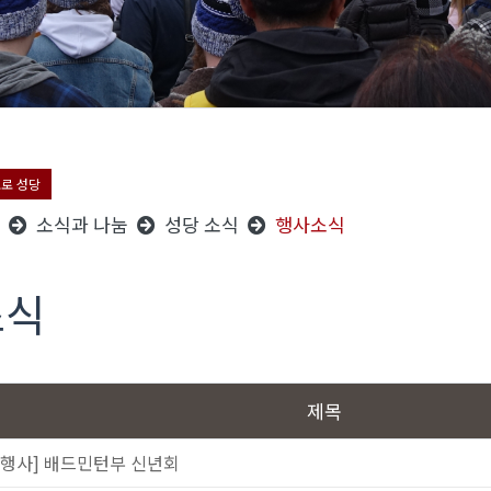
오로 성당
소식과 나눔
성당 소식
행사소식
소식
제목
[행사] 배드민턴부 신년회