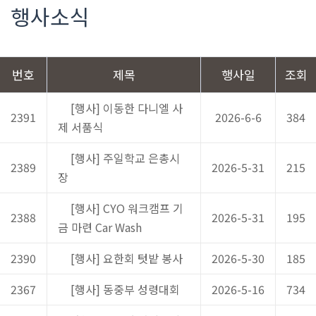
행사소식
번호
제목
행사일
조회
[행사] 이동한 다니엘 사
2391
2026-6-6
384
제 서품식
[행사] 주일학교 은총시
2389
2026-5-31
215
장
[행사] CYO 워크캠프 기
2388
2026-5-31
195
금 마련 Car Wash
2390
[행사] 요한회 텃밭 봉사
2026-5-30
185
2367
[행사] 동중부 성령대회
2026-5-16
734