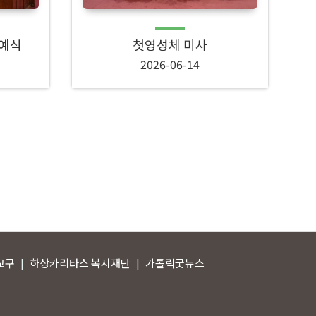
 예식
첫영성체 미사
2026-06-14
교구
하상카리타스 복지재단
가톨릭굿뉴스